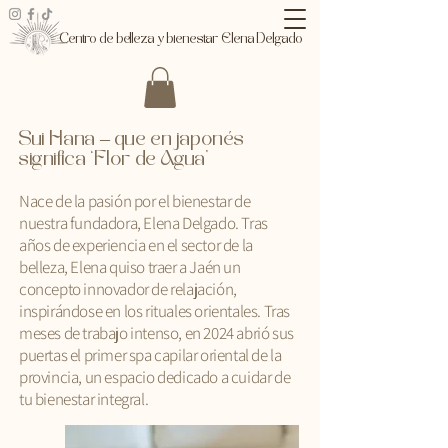
Centro de belleza y bienestar Elena Delgado
Sui Hana – que en japonés
significa ‘Flor de Agua’
Nace de la pasión por el bienestar de
nuestra fundadora, Elena Delgado. Tras
años de experiencia en el sector de la
belleza, Elena quiso traer a Jaén un
concepto innovador de relajación,
inspirándose en los rituales orientales. Tras
meses de trabajo intenso, en 2024 abrió sus
puertas el primer spa capilar oriental de la
provincia, un espacio dedicado a cuidar de
tu bienestar integral.