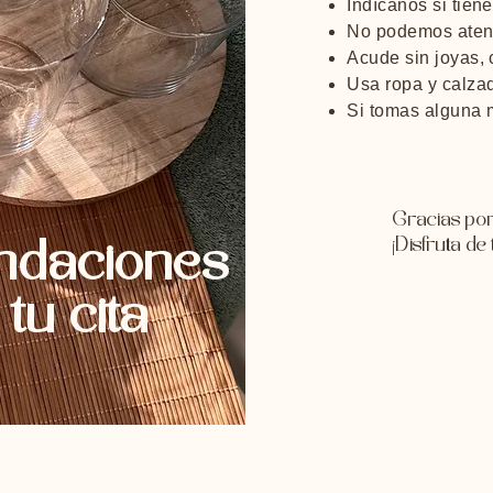
Indícanos si tien
No podemos atend
Acude sin joyas, c
Usa ropa y calza
Si tomas alguna 
Gracias por
¡Disfruta d
ndaciones
tu cita