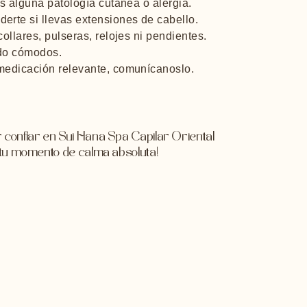
es alguna patología cutánea o alergia.
erte si llevas extensiones de cabello.
ollares, pulseras, relojes ni pendientes.
do cómodos.
medicación relevante, comunícanoslo.
 confiar en Sui Hana Spa Capilar Oriental
e tu momento de calma absoluta!